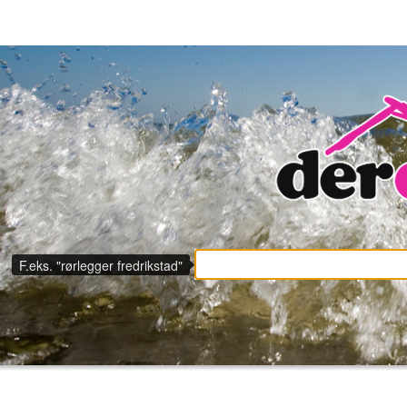
F.eks. "rørlegger fredrikstad"