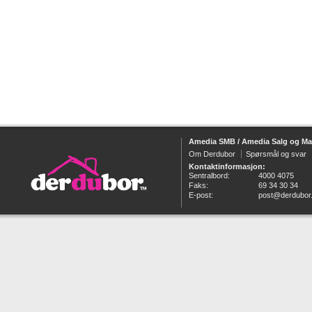
Amedia SMB / Amedia Salg og Ma
Om Derdubor
Spørsmål og svar
Kontaktinformasjon:
Sentralbord:
4000 4075
Faks:
69 34 30 34
E-post:
post@derdubor